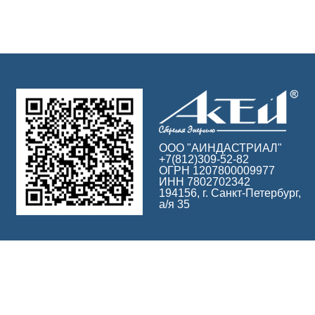
ООО "АИНДАСТРИАЛ"
+7(812)309-52-82
ОГРН 1207800009977
ИНН 7802702342
194156, г. Санкт-Петербург,
а/я 35